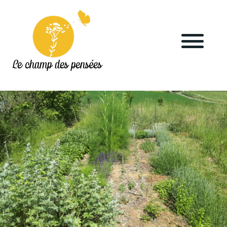
Le champ des pensées
Accueil
Le blog
La ferme
Marchés & points de vente
L’herboristerie
La distillerie