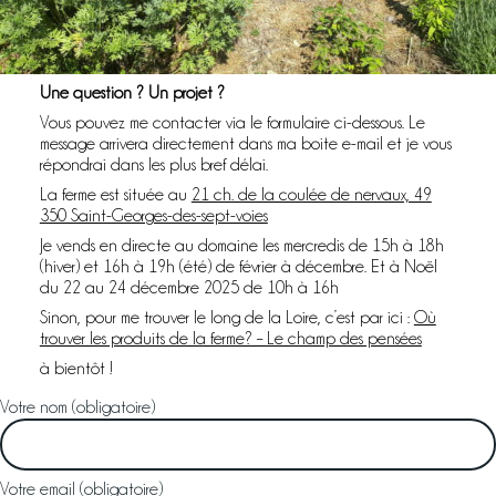
Labels & démarches
L’atelier
Ateliers
Une question ? Un projet ?
& sorties
Vous pouvez me contacter via le formulaire ci-dessous. Le
Boutique
message arrivera directement dans ma boite e-mail et je vous
répondrai dans les plus bref délai.
A propos
La ferme est située au
21 ch. de la coulée de nervaux, 49
Contact
350 Saint-Georges-des-sept-voies
Mon Panier
Je vends en directe au domaine les mercredis de 15h à 18h
(hiver) et 16h à 19h (été) de février à décembre. Et à Noël
du 22 au 24 décembre 2025 de 10h à 16h
Sinon, pour me trouver le long de la Loire, c’est par ici :
Où
trouver les produits de la ferme? – Le champ des pensées
à bientôt !
Votre nom (obligatoire)
Votre email (obligatoire)