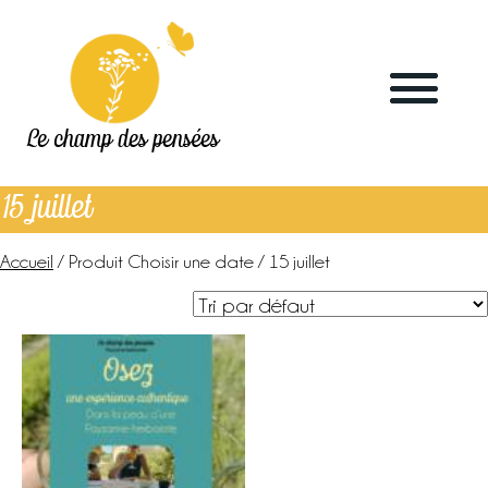
Le champ des pensées
15 juillet
Accueil
/ Produit Choisir une date / 15 juillet
Accueil
Le blog
La ferme
Marchés & points de vente
L’herboristerie
La distillerie