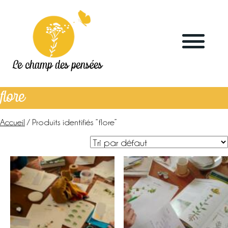
Le champ des pensées
flore
Accueil
/ Produits identifiés “flore”
Accueil
Le blog
La ferme
Marchés & points de vente
L’herboristerie
La distillerie