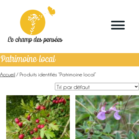
Le champ des pensées
Patrimoine local
Accueil
/ Produits identifiés “Patrimoine local”
Accueil
Le blog
La ferme
Marchés & points de vente
L’herboristerie
La distillerie