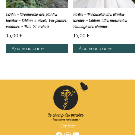
Sortie – Découverte des plantes
Sortie – Découverte des plantes
locales – Edition # Hiver. Les plantes
locales – Edition #Les messicoles :
vernales – Dim. 21 Février
Sauvage des champs
15,00
€
15,00
€
Ajouter au panier
Ajouter au panier
Se connecter
Contact
Facebook
Instagram
LinkedIn