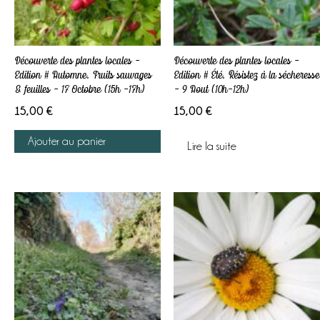
Labels & démarches
L’atelier
Ateliers
Découverte des plantes locales –
Découverte des plantes locales –
& sorties
Edition # Automne. Fruits sauvages
Edition # Été. Résistez à la sécheresse
Boutique
& feuilles – 17 Octobre (15h -17h)
– 9 Aout (10h-12h)
A propos
15,00
€
15,00
€
Contact
Ajouter au panier
Lire la suite
Mon Panier