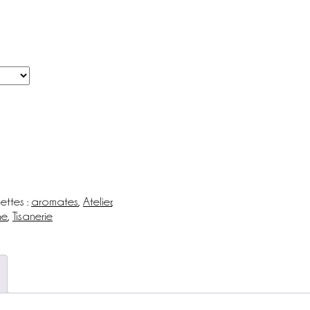
ettes :
aromates
,
Atelier
,
ne
,
Tisanerie