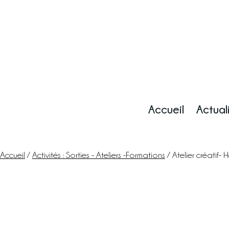
Accueil
Actual
Accueil
/
Activités : Sorties - Ateliers -Formations
/ Atelier créatif- H
Accueil
Le blog
La ferme
Marchés & points de vente