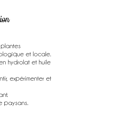
tion
e plantes
logique et locale.
n hydrolat et huile
tir, expérimenter et
nt.
e paysans.