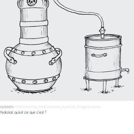
Labels & démarches
L’atelier
Ateliers
& sorties
Boutique
A propos
Contact
Mon Panier
Gastronomie
Herboristerie
Hydrolat
Stage & sortie
12.03.2025
Hydrolat, qu’est ce que c’est ?