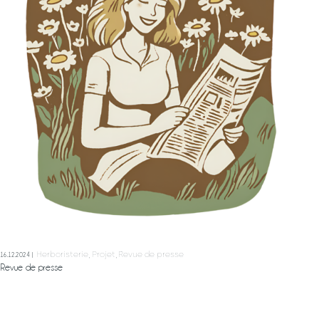
Labels & démarches
L’atelier
Ateliers
& sorties
Boutique
A propos
Contact
Mon Panier
Herboristerie
Projet
Revue de presse
16.12.2024
Revue de presse