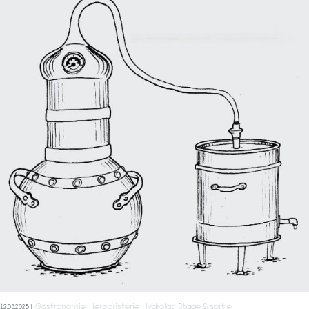
Se connecter
Gastronomie
Herboristerie
Hydrolat
Stage & sortie
12.03.2025