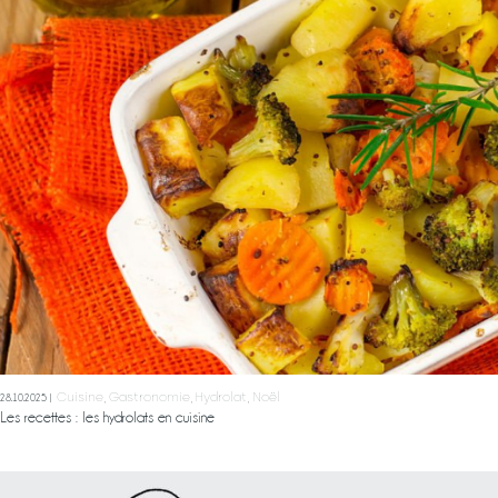
Labels & démarches
L’atelier
Ateliers
& sorties
Boutique
A propos
Contact
Mon Panier
Cuisine
Gastronomie
Hydrolat
Noël
28.10.2025
Les recettes : les hydrolats en cuisine