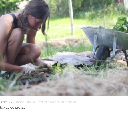
Labels & démarches
L’atelier
Ateliers
& sorties
Boutique
A propos
Contact
Mon Panier
Herboristerie
Portrait
Revue de presse
30.05.2026
Revue de presse