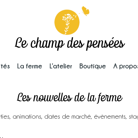
Le champ des pensées
ités
La ferme
L’atelier
Boutique
A propo
Les nouvelles de la ferme
sorties, animations, dates de marché, évènements, stag
s…