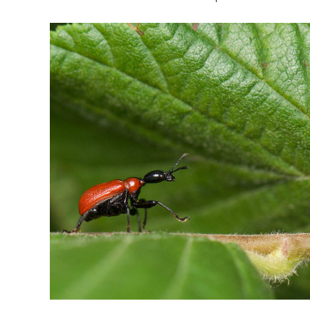
L’herboristerie
La distillerie
Labels & démarches
L’atelier
Ateliers
& sorties
Boutique
A propos
Contact
Mon Panier