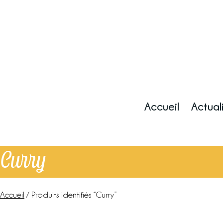
Accueil
Actual
Curry
Accueil
Le blog
La ferme
Accueil
/ Produits identifiés “Curry”
Marchés & points de vente