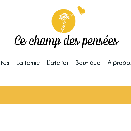
Le champ des pensées
ités
La ferme
L’atelier
Boutique
A propo