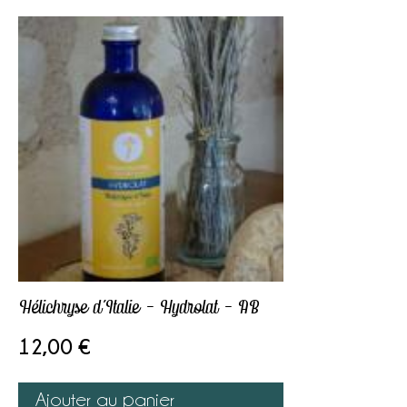
L’herboristerie
La distillerie
Labels & démarches
L’atelier
Ateliers
& sorties
Boutique
A propos
Contact
Hélichryse d’Italie – Hydrolat – AB
Mon Panier
12,00
€
Ajouter au panier