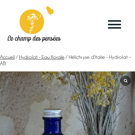
Le champ des pensées
Accueil
/
Hydrolat - Eau florale
/ Hélichryse d’Italie – Hydrolat –
AB
Accueil
Le blog
La ferme
Marchés & points de vente
L’herboristerie
La distillerie