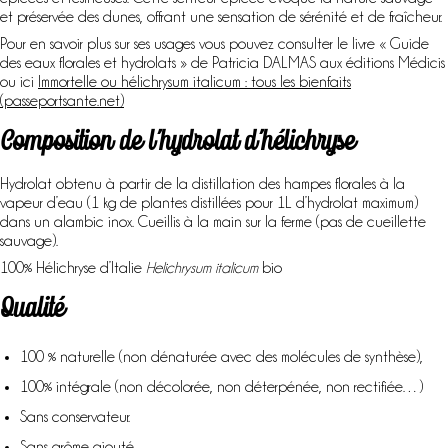
et préservée des dunes, offrant une sensation de sérénité et de fraîcheur.
Pour en savoir plus sur ses usages vous pouvez consulter le livre « Guide
des eaux florales et hydrolats » de Patricia DALMAS aux éditions Médicis
ou ici
Immortelle ou hélichrysum italicum : tous les bienfaits
(passeportsante.net)
Composition de l’hydrolat d’hélichryse
Hydrolat obtenu à partir de la distillation des hampes florales à la
vapeur d’eau (1 kg de plantes distillées pour 1L d’hydrolat maximum)
dans un alambic inox. Cueillis à la main sur la ferme (pas de cueillette
sauvage).
100% Hélichryse d’Italie
Helichrysum italicum
bio
Qualité
100 % naturelle (non dénaturée avec des molécules de synthèse),
100% intégrale (non décolorée, non déterpénée, non rectifiée…)
Sans conservateur.
Sans arôme ajouté