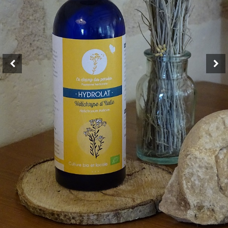
Labels & démarches
L’atelier
Ateliers
& sorties
Boutique
A propos
Contact
Mon Panier