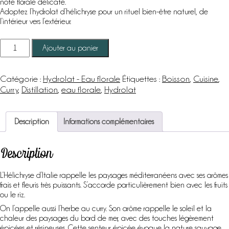
note florale délicate.
Adoptez l’hydrolat d’hélichryse pour un rituel bien-être naturel, de
l’intérieur vers l’extérieur.
quantité
Ajouter au panier
de
Hélichryse
d'Italie
Catégorie :
Hydrolat - Eau florale
Étiquettes :
Boisson
,
Cuisine
,
-
Curry
,
Distillation
,
eau florale
,
Hydrolat
Hydrolat
-
AB
Description
Informations complémentaires
Description
L’Hélichryse d’Italie rappelle les paysages méditerranéens avec ses arômes
frais et fleuris très puissants. S’accorde particulièrement bien avec les fruits
ou le riz.
On l’appelle aussi l’herbe au curry. Son arôme rappelle le soleil et la
chaleur des paysages du bord de mer, avec des touches légèrement
épicées et résineuses. Cette senteur épicée évoque la nature sauvage