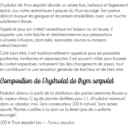
L’hydrolat de thym serpolet dévoile un arôme frais, herbacé et légèrement
épicé, aux notes aromatiques typiques du thym sauvage. Son parfum
délicat évoque les garrigues et les prairies ensoleillées, avec une touche
subtilement florale.
Apprécié pour son intérêt aromatique en boisson ou en brume, il
apporte une note fraîche et méditerranéenne aux préparations
culinaires (infusions, plats salés, marinades, sauces ou boissons
rafraîchissantes).
Côté bien-être, il est traditionnellement apprécié pour ses propriétés
purifiantes, tonifiantes et assainissantes. Il est souvent utilisé pour favoriser
le confort respiratoire, notamment lors des changements de saison, tout
en contribuant à une sensation générale de fraîcheur et de bien-être.
Composition de l’hydrolat de thym serpolet
Hydrolat obtenu à partir de la distillation des parties aériennes fleuries à
la vapeur d’eau (1 kg de plantes distillées pour 1 L d’hydrolat maximum)
dans un alambic inox. Sans conservateur. 100 % naturel. Sans arôme
ajouté. Plantes cueillies à la main sur la ferme (pas de cueillette
sauvage).
100 % Thym serpolet bio —
Thymus serpyllum