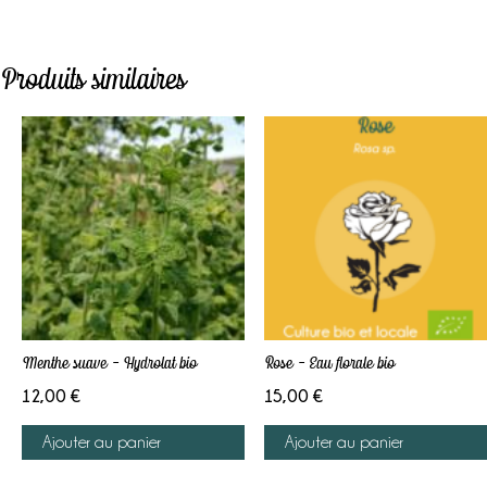
Produits similaires
Menthe suave – Hydrolat bio
Rose – Eau florale bio
12,00
€
15,00
€
Ajouter au panier
Ajouter au panier