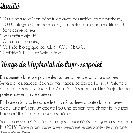
Qualité
* 100 % naturelle (non dénaturée avec des molécules de synthèse),
* 100 % intégrale (non décolorée, non déterpénée, non rectifiée…),
* Sans conservateur,
* Sans arôme ajouté,
* Qualité alimentaire,
* Certifiée Biologique par CERTIPAC : FR BIO 09,
* Certifiée S.I.M.P.L.E et Valeur Parc.
Usage de l’hydrolat de thym serpolet
En cuisine
: dans vos plats salés ou certaines préparations sucrées
(vinaigrettes, sauces, légumes, marinades, gelées de fruits…). Parfume et
rehausse les saveurs. Dose : 1 à 2 cuillères à soupe par litre, à ajouter de
préférence en fin de cuisson.
En boisson (chaude ou froide) : 1 à 2 cuillères à café dans un verre
d’eau, une infusion, un cocktail ou une boisson rafraîchissante. Ne pas
faire bouillir afin de préserver ses arômes.
Vous pouvez aussi étudier les usages et propriétés des hydrolats : Faucon
M. (2018). T
raité d’aromathérapie scientifique et médicale : les hydrolats.
Sang de la Terre
.