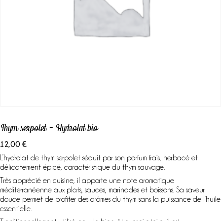
Labels & démarches
L’atelier
Ateliers
& sorties
Boutique
A propos
Contact
Mon Panier
Thym serpolet – Hydrolat bio
12,00
€
L’hydrolat de thym serpolet séduit par son parfum frais, herbacé et
délicatement épicé, caractéristique du thym sauvage.
Très apprécié en cuisine, il apporte une note aromatique
méditerranéenne aux plats, sauces, marinades et boissons. Sa saveur
douce permet de profiter des arômes du thym sans la puissance de l’huile
essentielle.