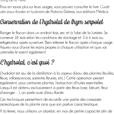
Pour en savoir plus sur leurs usages, vous pouvez consulter le livre
Guide
des eaux florales et hydrolats
de Patricia Dalmas, aux éditions Médicis.
Conservation de l’hydrolat de thym serpolet
Ranger le flacon dans un endroit frais, sec et à l’abri de la lumière. Se
conserve 18 mois selon les conditions de stockage et 3 à 6 mois au
réfrigérateur après ouverture. Bien refermer le flacon après chaque usage.
Assurez-vous d’avoir les mains propres à chaque utilisation et que vos
ustensiles le soient également.
L’hydrolat, c’est quoi ?
L’hydrolat est issu de la distillation à la vapeur d’eau des plantes (feuilles,
fleurs, inflorescences, sommités fleuries, etc.). Cette opération permet
également, pour certaines plantes, l’extraction d’huiles essentielles.
Lorsqu’il est obtenu exclusivement à partir des fleurs (rose, bleuet, fleur
d’oranger…), on parle aussi d’eau florale.
Ces techniques permettent de recueillir une partie des composés
aromatiques de la plante ainsi que son parfum caractéristique.
À la ferme, nous utilisons un alambic en inox de petite capacité afin de