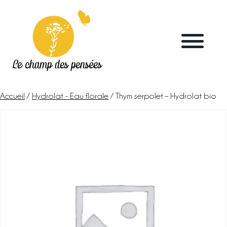
Le champ des pensées
Accueil
/
Hydrolat - Eau florale
/ Thym serpolet – Hydrolat bio
Accueil
Le blog
La ferme
Marchés & points de vente
L’herboristerie
La distillerie