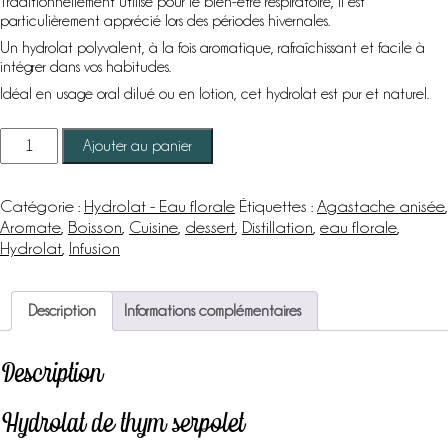
Traditionnellement utilisé pour le bien-être respiratoire, il est
particulièrement apprécié lors des périodes hivernales.
Un hydrolat polyvalent, à la fois aromatique, rafraîchissant et facile à
intégrer dans vos habitudes.
Idéal en usage oral dilué ou en lotion, cet hydrolat est pur et naturel.
quantité
Ajouter au panier
de
Thym
serpolet
Catégorie :
Hydrolat - Eau florale
Étiquettes :
Agastache anisée
,
Se connecter
-
Aromate
,
Boisson
,
Cuisine
,
dessert
,
Distillation
,
eau florale
,
Hydrolat
Hydrolat
,
Infusion
bio
Description
Informations complémentaires
Description
Hydrolat de thym serpolet