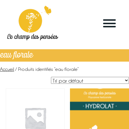
Le champ des pensées
eau florale
Accueil
/ Produits identifiés “eau florale”
Accueil
Le blog
La ferme
Marchés & points de vente
L’herboristerie
La distillerie