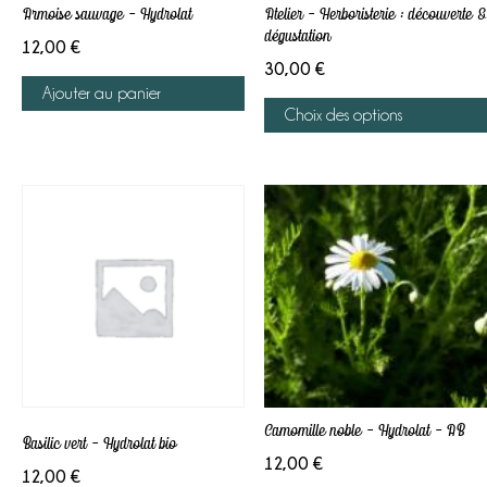
Armoise sauvage – Hydrolat
Atelier – Herboristerie : découverte &
dégustation
12,00
€
30,00
€
Ajouter au panier
Choix des options
Se connecter
Camomille noble – Hydrolat – AB
Basilic vert – Hydrolat bio
12,00
€
12,00
€