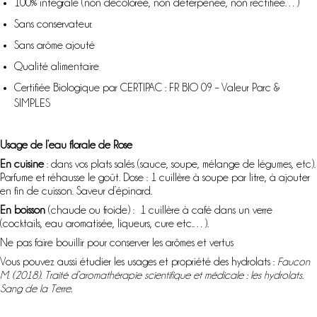
100% intégrale (non décolorée, non déterpénée, non rectifiée…)
Sans conservateur.
Sans arôme ajouté
Qualité alimentaire
Certifiée Biologique par CERTIPAC : FR BIO 09 – Valeur Parc &
SIMPLES
Usage de l’eau florale de Rose
En cuisine
: dans vos plats salés (sauce, soupe, mélange de légumes, etc).
Parfume et réhausse le goût. Dose : 1 cuillère à soupe par litre, à ajouter
en fin de cuisson. Saveur d’épinard.
En boisson
(chaude ou froide) : 1 cuillère à café dans un verre
(cocktails, eau aromatisée, liqueurs, cure etc.…).
Ne pas faire bouillir pour conserver les arômes et vertus
Vous pouvez aussi étudier les usages et propriété des hydrolats :
Faucon
M. (2018). Traité d’aromathérapie scientifique et médicale : les hydrolats.
Sang de la Terre.