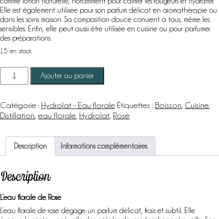
comme lotion naturelle, notamment pour calmer les rougeurs et hydrater.
Elle est également utilisée pour son parfum délicat en aromathérapie ou
dans les soins maison. Sa composition douce convient à tous, même les
sensibles. Enfin, elle peut aussi être utilisée en cuisine ou pour parfumer
des préparations.
15 en stock
quantité
Ajouter au panier
de
Rose
-
Se connecter
Catégorie :
Hydrolat - Eau florale
Étiquettes :
Boisson
,
Cuisine
,
Eau
Distillation
,
eau florale
,
Hydrolat
,
Rose
florale
bio
Description
Informations complémentaires
Description
L’eau florale de Rose
L’eau florale de rose dégage un parfum délicat, frais et subtil. Elle