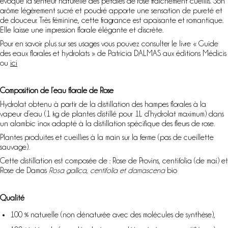
évoque la senteur naturelle des pétales de rose fraîchement cueillis. Son
arôme légèrement sucré et poudré apporte une sensation de pureté et
de douceur. Très féminine, cette fragrance est apaisante et romantique.
Elle laisse une impression florale élégante et discrète.
Pour en savoir plus sur ses usages vous pouvez consulter le livre « Guide
des eaux florales et hydrolats » de Patricia DALMAS aux éditions Médicis
ou
ici
Composition de l’eau florale de Rose
Hydrolat obtenu à partir de la distillation des hampes florales à la
vapeur d’eau (1 kg de plantes distillé pour 1L d’hydrolat maximum) dans
un alambic inox adapté à la distillation spécifique des fleurs de rose.
Plantes produites et cueillies à la main sur la ferme (pas de cueillette
sauvage).
Cette distillation est composée de : Rose de Provins, centifolia (de mai) et
Rose de Damas
Rosa gallica, centifolia et damascena
bio
Qualité
100 % naturelle (non dénaturée avec des molécules de synthèse),