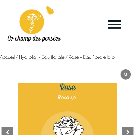
Le champ des pensées
Accueil
/
Hydrolat - Eau florale
/ Rose – Eau florale bio
Accueil
Le blog
La ferme
Marchés & points de vente
L’herboristerie
La distillerie