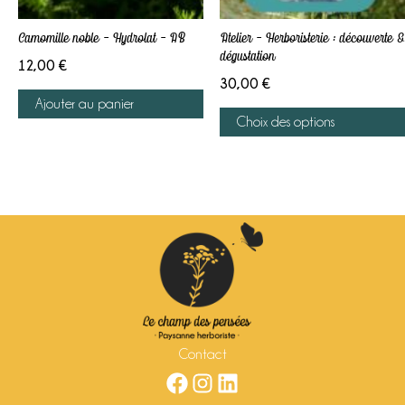
Camomille noble – Hydrolat – AB
Atelier – Herboristerie : découverte &
dégustation
12,00
€
30,00
€
Ajouter au panier
Choix des options
Contact
Facebook
Instagram
LinkedIn