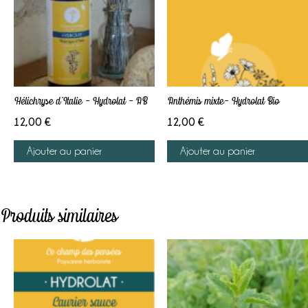
Hélichryse d’Italie – Hydrolat – AB
Anthémis mixte- Hydrolat Bio
12,00
€
12,00
€
Ajouter au panier
Ajouter au panier
Produits similaires