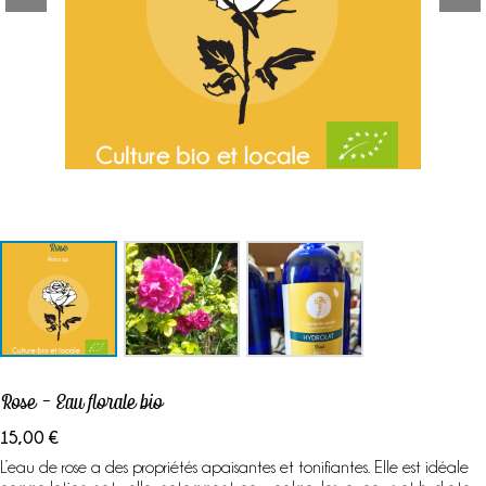
Labels & démarches
L’atelier
Ateliers
& sorties
Boutique
A propos
Contact
Mon Panier
Rose – Eau florale bio
15,00
€
L’eau de rose a des propriétés apaisantes et tonifiantes. Elle est idéale