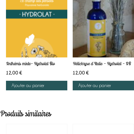
Anthémis mixte- Hydrolat Bio
Hélichryse d’Italie – Hydrolat – AB
12,00
€
12,00
€
Ajouter au panier
Ajouter au panier
Produits similaires