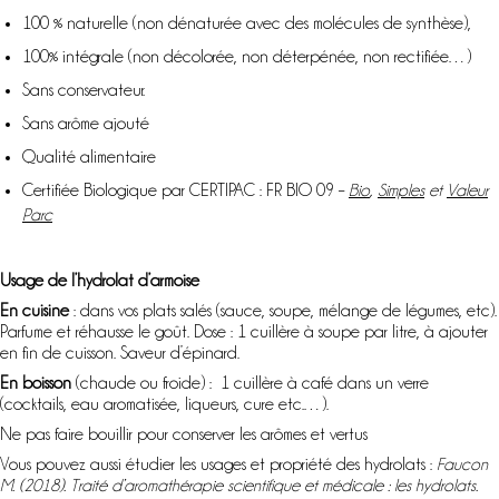
100 % naturelle (non dénaturée avec des molécules de synthèse),
100% intégrale (non décolorée, non déterpénée, non rectifiée…)
Sans conservateur.
Sans arôme ajouté
Qualité alimentaire
Certifiée Biologique par CERTIPAC : FR BIO 09 –
Bio
,
Simples
et
Valeur
Parc
Usage de l’hydrolat d’armoise
En cuisine
: dans vos plats salés (sauce, soupe, mélange de légumes, etc).
Parfume et réhausse le goût. Dose : 1 cuillère à soupe par litre, à ajouter
en fin de cuisson. Saveur d’épinard.
En boisson
(chaude ou froide) : 1 cuillère à café dans un verre
(cocktails, eau aromatisée, liqueurs, cure etc.…).
Ne pas faire bouillir pour conserver les arômes et vertus
Vous pouvez aussi étudier les usages et propriété des hydrolats :
Faucon
M. (2018). Traité d’aromathérapie scientifique et médicale : les hydrolats.