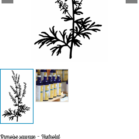
Labels & démarches
L’atelier
Ateliers
& sorties
Boutique
A propos
Contact
Mon Panier
Armoise sauvage – Hydrolat