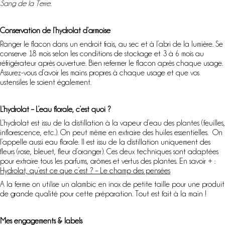
Sang de la Terre.
Conservation de l’hydrolat d’armoise
Ranger le flacon dans un endroit frais, au sec et à l’abri de la lumière. Se
conserve 18 mois selon les conditions de stockage et 3 à 6 mois au
réfrigérateur après ouverture. Bien refermer le flacon après chaque usage.
Assurez-vous d’avoir les mains propres à chaque usage et que vos
ustensiles le soient également.
L’hydrolat – L’eau florale, c’est quoi ?
L’hydrolat est issu de la distillation à la vapeur d’eau des plantes (feuilles,
inflorescence, etc.). On peut même en extraire des huiles essentielles. On
l’appelle aussi eau florale. Il est issu de la distillation uniquement des
fleurs (rose, bleuet, fleur d’oranger). Ces deux techniques sont adaptées
pour extraire tous les parfums, arômes et vertus des plantes. En savoir + :
Hydrolat, qu’est ce que c’est ? – Le champ des pensées
A la ferme on utilise un alambic en inox de petite taille pour une produit
de grande qualité pour cette préparation. Tout est fait à la main !
Mes engagements & labels