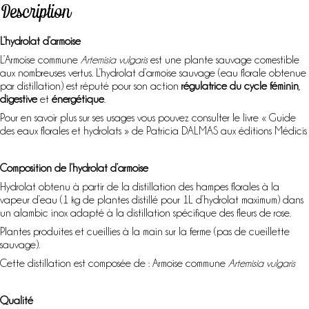
Description
L’hydrolat d’armoise
L’Armoise commune
Artemisia vulgaris
est une plante sauvage comestible
aux nombreuses vertus. L’hydrolat d’armoise sauvage (eau florale obtenue
par distillation) est réputé pour son action
régulatrice du cycle féminin
,
digestive
et
énergétique
.
Pour en savoir plus sur ses usages vous pouvez consulter le livre « Guide
des eaux florales et hydrolats » de Patricia DALMAS aux éditions Médicis
Composition de l’hydrolat d’armoise
Hydrolat obtenu à partir de la distillation des hampes florales à la
vapeur d’eau (1 kg de plantes distillé pour 1L d’hydrolat maximum) dans
un alambic inox adapté à la distillation spécifique des fleurs de rose.
Plantes produites et cueillies à la main sur la ferme (pas de cueillette
sauvage).
Cette distillation est composée de : Armoise commune
Artemisia vulgaris
Qualité