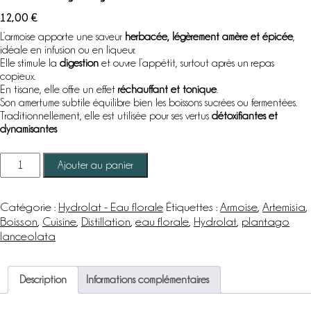
12,00
€
L’armoise apporte une saveur
herbacée, légèrement amère et épicée
,
idéale en infusion ou en liqueur.
Elle stimule la
digestion
et ouvre l’appétit, surtout après un repas
copieux.
En tisane, elle offre un effet
réchauffant et tonique
.
Son amertume subtile équilibre bien les boissons sucrées ou fermentées.
Traditionnellement, elle est utilisée pour ses vertus
détoxifiantes et
dynamisantes
Se connecter
quantité
Ajouter au panier
de
Armoise
sauvage
Catégorie :
Hydrolat - Eau florale
Étiquettes :
Armoise
,
Artemisia
,
-
Boisson
,
Cuisine
,
Distillation
,
eau florale
,
Hydrolat
,
plantago
Hydrolat
lanceolata
Description
Informations complémentaires