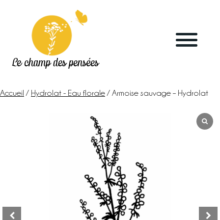
Le champ des pensées
Accueil
/
Hydrolat - Eau florale
/ Armoise sauvage – Hydrolat
Accueil
Le blog
La ferme
Marchés & points de vente
L’herboristerie
La distillerie